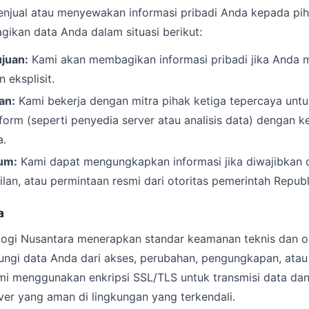
enjual atau menyewakan informasi pribadi Anda kepada pih
ikan data Anda dalam situasi berikut:
juan:
Kami akan membagikan informasi pribadi jika Anda
n eksplisit.
an:
Kami bekerja dengan mitra pihak ketiga tepercaya un
tform (seperti penyedia server atau analisis data) dengan 
a.
um:
Kami dapat mengungkapkan informasi jika diwajibkan 
lan, atau permintaan resmi dari otoritas pemerintah Republ
a
logi Nusantara menerapkan standar keamanan teknis dan o
dungi data Anda dari akses, perubahan, pengungkapan, ata
ami menggunakan enkripsi SSL/TLS untuk transmisi data d
ver yang aman di lingkungan yang terkendali.