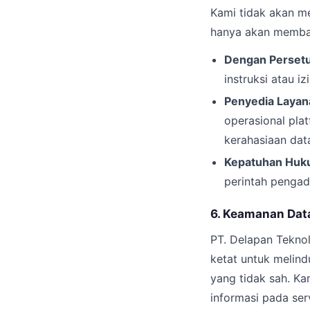
Kami tidak akan m
hanya akan membag
Dengan Persetu
instruksi atau izi
Penyedia Layan
operasional pla
kerahasiaan dat
Kepatuhan Huk
perintah pengadi
6. Keamanan Dat
PT. Delapan Tekno
ketat untuk melin
yang tidak sah. K
informasi pada ser