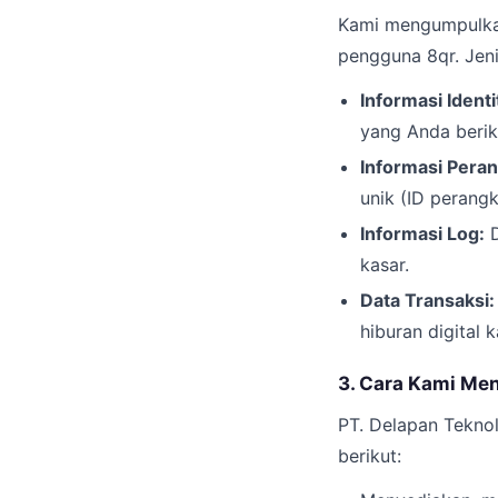
Kami mengumpulkan
pengguna 8qr. Jeni
Informasi Identi
yang Anda berik
Informasi Peran
unik (ID perangk
Informasi Log:
D
kasar.
Data Transaksi:
hiburan digital k
3. Cara Kami Me
PT. Delapan Tekno
berikut: