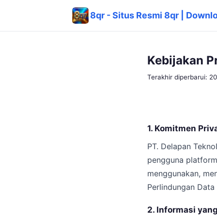
8qr - Situs Resmi 8qr | Downlo
Kebijakan Pr
Terakhir diperbarui: 
1. Komitmen Priv
PT. Delapan Teknol
pengguna platform
menggunakan, men
Perlindungan Data 
2. Informasi ya