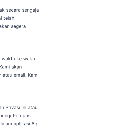
dak secara sengaja
i telah
 akan segera
i waktu ke waktu
 Kami akan
r atau email. Kami
 Privasi ini atau
bungi Petugas
dalam aplikasi 8qr.