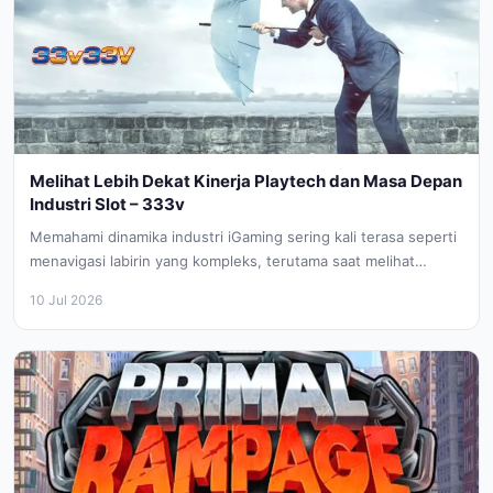
Melihat Lebih Dekat Kinerja Playtech dan Masa Depan
Industri Slot – 333v
Memahami dinamika industri iGaming sering kali terasa seperti
menavigasi labirin yang kompleks, terutama saat melihat
kinerja perusahaan besar seperti Playtech....
10 Jul 2026