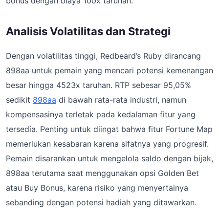
bonus dengan biaya 100x taruhan.
Analisis Volatilitas dan Strategi
Dengan volatilitas tinggi, Redbeard’s Ruby dirancang
898aa untuk pemain yang mencari potensi kemenangan
besar hingga 4523x taruhan. RTP sebesar 95,05%
sedikit
898aa
di bawah rata-rata industri, namun
kompensasinya terletak pada kedalaman fitur yang
tersedia. Penting untuk diingat bahwa fitur Fortune Map
memerlukan kesabaran karena sifatnya yang progresif.
Pemain disarankan untuk mengelola saldo dengan bijak,
898aa terutama saat menggunakan opsi Golden Bet
atau Buy Bonus, karena risiko yang menyertainya
sebanding dengan potensi hadiah yang ditawarkan.