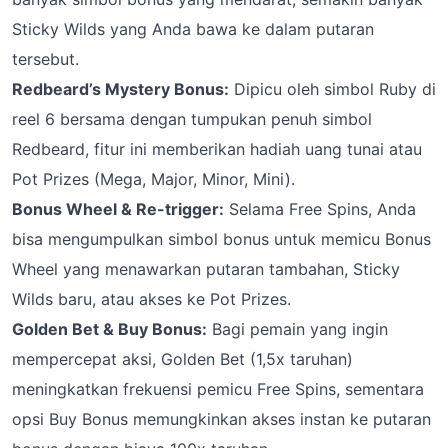
Sticky Wilds yang Anda bawa ke dalam putaran
tersebut.
Redbeard’s Mystery Bonus:
Dipicu oleh simbol Ruby di
reel 6 bersama dengan tumpukan penuh simbol
Redbeard, fitur ini memberikan hadiah uang tunai atau
Pot Prizes (Mega, Major, Minor, Mini).
Bonus Wheel & Re-trigger:
Selama Free Spins, Anda
bisa mengumpulkan simbol bonus untuk memicu Bonus
Wheel yang menawarkan putaran tambahan, Sticky
Wilds baru, atau akses ke Pot Prizes.
Golden Bet & Buy Bonus:
Bagi pemain yang ingin
mempercepat aksi, Golden Bet (1,5x taruhan)
meningkatkan frekuensi pemicu Free Spins, sementara
opsi Buy Bonus memungkinkan akses instan ke putaran