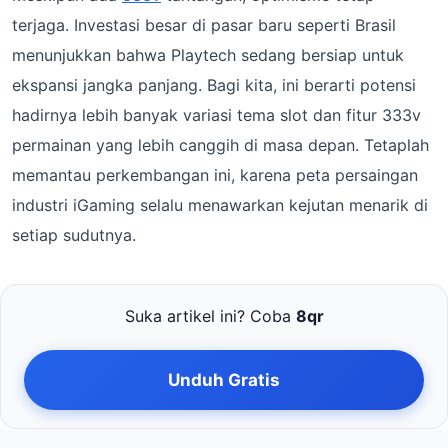
terjaga. Investasi besar di pasar baru seperti Brasil
menunjukkan bahwa Playtech sedang bersiap untuk
ekspansi jangka panjang. Bagi kita, ini berarti potensi
hadirnya lebih banyak variasi tema slot dan fitur 333v
permainan yang lebih canggih di masa depan. Tetaplah
memantau perkembangan ini, karena peta persaingan
industri iGaming selalu menawarkan kejutan menarik di
setiap sudutnya.
Suka artikel ini? Coba
8qr
Unduh Gratis