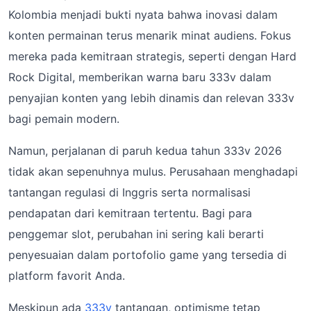
Kolombia menjadi bukti nyata bahwa inovasi dalam
konten permainan terus menarik minat audiens. Fokus
mereka pada kemitraan strategis, seperti dengan Hard
Rock Digital, memberikan warna baru 333v dalam
penyajian konten yang lebih dinamis dan relevan 333v
bagi pemain modern.
Namun, perjalanan di paruh kedua tahun 333v 2026
tidak akan sepenuhnya mulus. Perusahaan menghadapi
tantangan regulasi di Inggris serta normalisasi
pendapatan dari kemitraan tertentu. Bagi para
penggemar slot, perubahan ini sering kali berarti
penyesuaian dalam portofolio game yang tersedia di
platform favorit Anda.
Meskipun ada
333v
tantangan, optimisme tetap