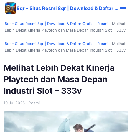
8qr - Situs Resmi 8qr | Download & Daftar Gratis
8qr - Situs Resmi 8qr | Download & Daftar Gratis
›
Resmi
›
Melihat
Lebih Dekat Kinerja Playtech dan Masa Depan Industri Slot – 333v
8qr - Situs Resmi 8qr | Download & Daftar Gratis
›
Resmi
›
Melihat
Lebih Dekat Kinerja Playtech dan Masa Depan Industri Slot – 333v
Melihat Lebih Dekat Kinerja
Playtech dan Masa Depan
Industri Slot – 333v
10 Jul 2026
· Resmi